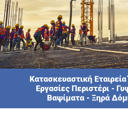
Κατασκευαστική Εταιρεία 
Εργασίες Περιστέρι - Γ
Βαψίματα - Ξηρά Δόμ