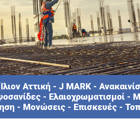
Ίλιον Αττική - J MARK - Ανακαινίσ
υψοσανίδες - Ελαιοχρωματισμοί - 
ηση - Μονώσεις - Επισκευές - Το