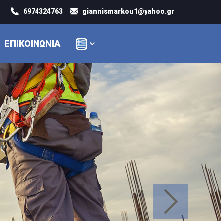
6974324763
giannismarkou1@yahoo.gr
ΕΠΙΚΟΙΝΩΝΊΑ