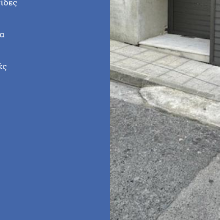
ίδες
α
ές