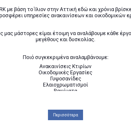
 με βάση το Ίλιον στην Αττική εδώ και χρόνια βρίσκε
 προσφέρει υπηρεσίες ανακαινίσεων και οικοδομικών ε
ς μας μάστορες είμαι έτοιμη να αναλάβουμε κάθε έρ
μεγέθους και δυσκολίας.
Ποιό συγκεκριμένα αναλαμβάνουμε:
Ανακαινίσεις Κτιρίων
Οικοδομικές Εργασίες
Γυψοσανίδες
Ελαιοχρωματισμοί
Βαψίματα
Μονώσεις
Επισκευές
Τοποθετήσεις Πλακιδίων
Περισσότερα
του πελάτη μας καθώς και η παράδοση ενός ολοκληρω